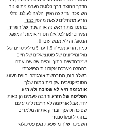
הדרך החוצה דרך בלוטת הערמונית וצינור 
השופכה, עד קצה הפין והלאה לעולם. נוזלי 
הזרע מתחילים לצאת מהפין
 כבר 
בהתכווצות הראשונה או השניה של השריר 
האירוטי
 (אז לכל אלו חסידי אומות "המשגל 
הנסוג", זה לא ממש עובד!) .
כמות הזרע מכילה 1.5 עד 5 מיליליטרים של 
נוזל ומיליונים של פוטנציאלים של חיים 
שמתחדשים בתוך יומיים שלושה-אתם 
בהחלט מערכת אקולוגית מפוארת!
בשלב הזה, מתרחשת אורגזמה-חווית העונג 
הסובייקטיבית שקורית במוח שלך. 
אורגזמה היא לא שפיכה ולא רגע 
הפליטה של הזרע
 והרבה פעמים הן באות 
יחד, אבל אורגזמה לא חייבת להגיע עם 
שפיכה ולהפך, ובדיוק את זה מלמדים 
בתרגול (נאו) טנטרי.
השפיכה שלך מושפעת מפן פסיכולוגי 