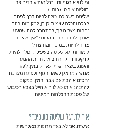
ומולטי אורגזמיות -בכל זאת עובדים פה 
בווליום אירוטי גבוה:-)
שליטה בשפיכה יכולה להיות דרך לפתח 
קבלה והכלה עצמית-כן כן, למקומות בהם 
"פחות מצליח לך", להתחבר למה שמענג 
אותך ולהתרכז בו, במקום ל"איך שאתה 
צריך להיות", במיטה ומחוצה לה.
לימוד ותרגול שליטה בשפיכה, יכולה להיות 
קרקע ודרך להרחיב את חווית ההנאה 
והעונג בשאר הגוף ולא רק במין, לפזר 
אנרגיה מהאגן לשאר הגוף, ולפתח 
מערכת 
יחסים אוהבת עם אברי המין
, במקום 
להתנהג איתו כאילו הוא חייל בצבא הכיבוש 
של פסגת ההצלחות המיניות.
איך לתרגל שליטה בשפיכה?
אישית, אני לא בעד תרופות מאלחשות 