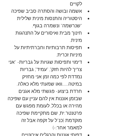
לקויים
אשמה ובושה והסתרה סביב שפיכה
היסטוריה והתנסות מינית שלילית 
"שנרשמה" ונשמרה בגוף.
חינוך מבית ואיסורים על התנהגות 
מינית.
תפיסות תרבותיות וחברתיתיות על 
מיניות זכרית.
דימוי ותפיסות שגויות על גבריות- "אני 
צריך להיות חזק", "עמיד", גבריות 
נמדדת לפי כמה זמן אני מחזיק 
במיטה.....וואו שמעתי מלא כאלה.
חרדת ביצוע- פגשתי מלא אגנים 
שבזמן אוננות אין להם עניין עם שפיכה 
מהירה או בכלל, לעומת מפגש עם 
פרטנטר.ית, שם מתקיימת שפיכה 
מוקדמת (כנ"ל על זקפה אבל זה 
למאמר אחר:-)
דפוסי אוננות והרגלים אירוטיים 