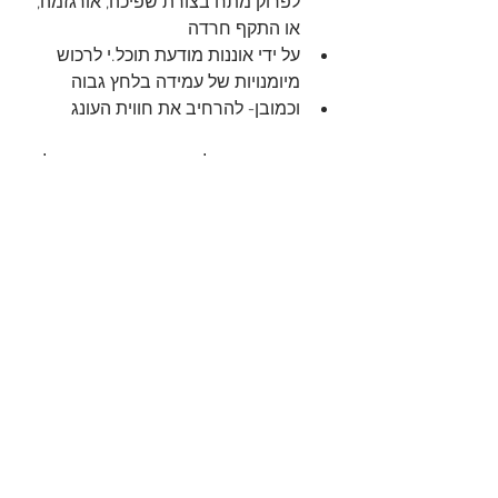
לפרוק מתח בצורת שפיכה, אורגזמה, 
או התקף חרדה
על ידי אוננות מודעת תוכל.י לרכוש 
מיומנויות של עמידה בלחץ גבוה
וכמובן- להרחיב את חווית העונג
ואשכרה עם תרגול עקבי, מבנה המוח שלך 
ישתנה!
זה ממש מהפכני בעיניי,
ואגב- זה חלק מהתרגולים שאנחנו עושים 
במועדון האירוטי שלי :)
ואני,
כמתרגלת אירוטית מין המניין, יכולה להעיד 
על עצמי, שאחרי 4 שנים של התקפי חרדה 
עזים, כאלו שהייתי מבלה 3 פעמים בשבוע 
בגללם בבית חולים, אוננות מודעת, או כמו 
שאני אוהבת לקרוא לזה-
תרגול אירוטי