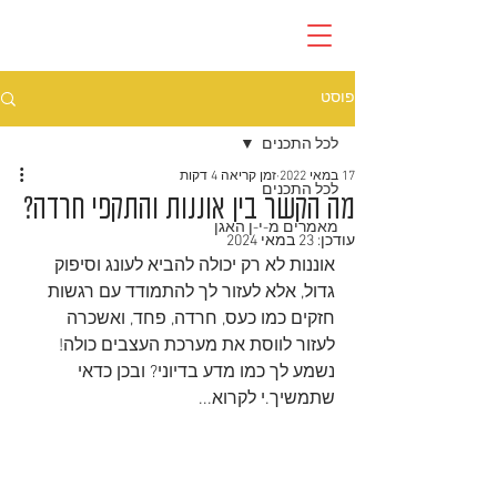
פוסט
לכל התכנים
17 במאי 2022
זמן קריאה 4 דקות
לכל התכנים
מה הקשר בין אוננות והתקפי חרדה?
מאמרים מ-י-ן האגן
עודכן:
23 במאי 2024
אוננות לא רק יכולה להביא לעונג וסיפוק 
גדול, אלא לעזור לך להתמודד עם רגשות 
חזקים כמו כעס, חרדה, פחד, ואשכרה 
לעזור לווסת את מערכת העצבים כולה!
נשמע לך כמו מדע בדיוני? ובכן כדאי 
שתמשיך.י לקרוא...