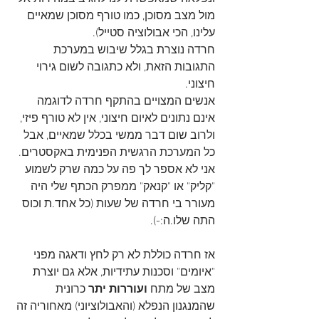
מול מצב מסוכן, כמו טורף מסוכן שמאיים 
עלינו, הכי אבולוציה סטייל).
חרדה נוצרת בגלל שיבוש במערכת 
התגובות הזאת, ולא כתגובה לשום גירוי 
חיצוני.
אנשים המצויים בהתקף חרדה לדוגמה 
אינם נתונים לאיום חיצוני, אין לא טורף פיזי, 
ולרוב שום דבר ממשי בכלל שמאיים, אבל 
כל המערכת הרגשית הפנימית באקסטרים.
אני לא אספר לך פה על כמה שרק לשמוע 
"קליק" או "קנאק" ממפרק הכתף שלי היה 
מעורר בי חרדה של שעות (כל אחד.ת וכוס 
התה שלו.ה:-).
אז חרדה כוללת לא רק לחץ ודאגה מפני 
"איומים" וסכנות עתידיות, אלא גם יוצרת 
מצב של מתח 
ועוררות יתר 
כרונית 
שהמנגנון הנפלא (והאבולוציוני) מאחוריה זה 