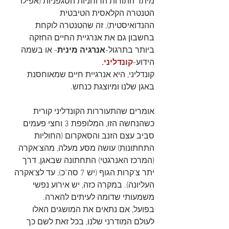
מיתר התורות הרוחניות הסגפניות (אפילו 
הטנטרה הקלאסית הטיבטית 
ההנדואיסטית), זה שהטנטרה לוקחת 
בחשבון גם את אנרגיית החיים החזקה 
ביותר בתרגול-
אנרגיה מינית
- או בשמה 
הידוע-
קונדליני.
קונדליני, היא אנרגיית חיים שמאוחסנת 
באגן שלנו ומיוצגת כנחש.
אומרים שהתעוררות הקונדליני קורית 
כשהנחשה הזו, המלופפת 3 וחצי פעמים 
סביב עצם הזנב והסאקרום (החוליות 
התחתונות) עושה מסע מעלה, מהצ'אקרה 
(המרכז האנרגטי) התחתונה שבאגן, דרך 
יתר צ'קרות הגוף (יש 7 סה"כ), עד לצ'אקרה 
העליונה). במקרה כזה, יש אירוע נפשי 
משמעותי שדומה לעיתים להארה.
בפועל, אם נתאים את המושגים האלו 
לעולם המודרני שלנו, בכל זאת לשם כך 