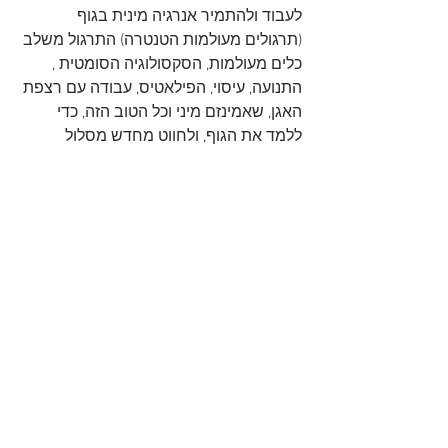
לעבוד ולהתמיר אנרגיה מינית בגוף 
(תרגולים מעולמות הטנטרה) התרגול משלב 
כלים מעולמות, הסקסולוגיה הסומטית , 
התנועה, עיסוי, הפילאטיס, עבודה עם רצפת 
האגן, שאמינזם מיני וכל הטוב הזה, כדי 
ללמד את הגוף, ולחווט מחדש מסלול 
עצביים לחוויה חדשה של מיניות אקסטרה 
אורדינר!
בשיטה אנחנו בונים סקלה אירוטית, עובדים 
עם אוננות מודעת כדי לחבר חוויות חדשות 
ומענגות לתוך מקומות כואבים או לטפל 
באתגרים סביב מיניות (שפיכה מוקדמת, 
כאבים בקיום יחסים, אנ-אורגזמיות, חוסר 
חישה בנרתיק, חוסר בתשוקה, אין אונות, 
אתגרים בזקפה, דיכאון, חרדה ועוד...), 
לומדים להתחבר לחוויה החושנית ולהגביר 
את החושים, לומדיםות להגביר אנרגיה 