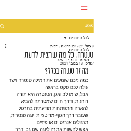
פוסט
לכל התכנים
8 ביולי 2021
זמן קריאה 3 דקות
לכל התכנים
טנטרה, כל מה שרצית לדעת
מאמרים מ-י-ן האגן
עודכן:
18 בנוב׳ 2021
מה זה טנטרה בכלל?
כמה מכם שומעים את המילה טנטרה וישר 
עולה לכם סקס בראש?
אבל, שימו לב ואגן, הטנטרה היא תורה 
רוחנית, ודרך חיים שמטרתה להביא 
להארה והתפתחות תודעתית בתרגול 
שעובר דרך הגוף-מדיטציות, יוגה טנטרית, 
תרגולים אנרגטיים או פיזיים.
אפש להשוות את זה ליוגה שם גם, דרך 