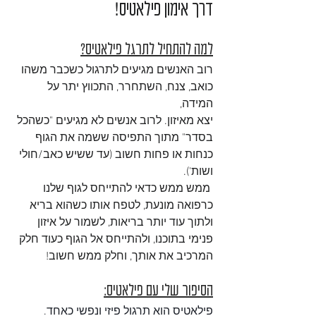
דרך 
אימון פילאטיס!
למה להתחיל לתרגל פילאטיס?
רוב האנשים מגיעים לתרגול כשכבר משהו 
כואב, צנח, השתחרר, התכווץ יתר על 
המידה,
יצא מאיזון. לרוב אנשים לא מגיעים "כשהכל 
בסדר" מתוך התפיסה ששמה את הגוף 
כנחות או פחות חשוב (עד ששיש כאב/חולי 
ושות').
 ממש ממש כדאי להתייחס לגוף שלנו 
כרפואה מונעת, לטפח אותו כשהוא בריא 
ולתוך עוד יותר בריאות, לשמור על איזון 
פנימי בתוכנו, ולהתייחס אל הגוף כעוד חלק 
המרכיב את אותך, וחלק ממש חשוב!
הסיפור שלי עם פילאטיס:
פילאטיס הוא תרגול פיזי ונפשי כאחד.