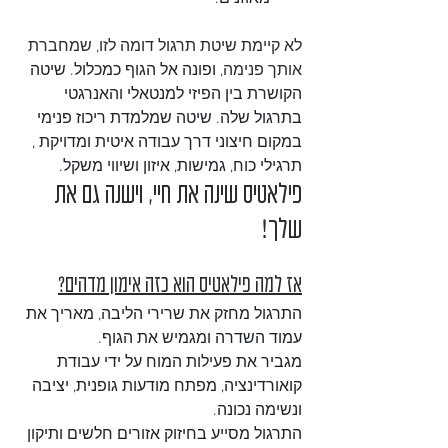
לא קיימת שיטת תרגול דומה לזו, שמחברת 
אותך פנימה, 
ופונה אל הגוף כמכלול. שיטה 
הקושרת בין הפיזי למנטאלי והאנרגטי 
בתרגול שלה. שיטה שמלמדת ריכוז פנימי 
במקום חיצוני דרך עבודה איטית ומדויקת , 
תרגילי כוח, גמישות, איזון ושיווי משקל. 
פילאטיס שינה את חיי, וישנה גם את 
שלך!
אז למה פילאטיס הוא כזה אימון מדהים?
התרגול מחזק את שרירי הליבה, מאריך את 
עמוד השדרה ומגמיש את הגוף.
מגביר את פעילות המוח על ידי עבודת 
קואורדינציה, מפתח מודעות גופנית, יציבה 
ונשימה נכונה.
התרגול מסייע בחיזוק אזורים חלשים ותיקון 