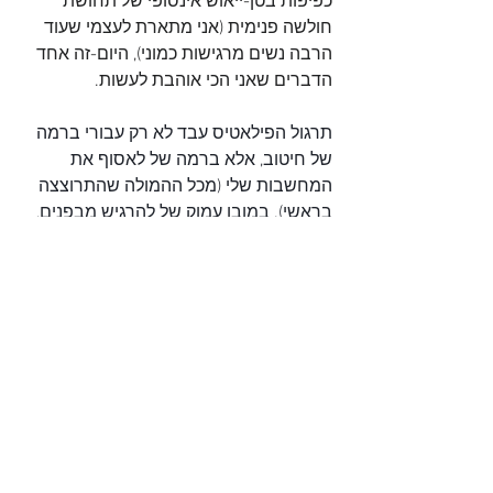
כפיפות בטן-ייאוש אינסופי של תחושת 
חולשה פנימית (אני מתארת לעצמי שעוד 
הרבה נשים מרגישות כמוני), היום-זה אחד 
הדברים שאני הכי אוהבת לעשות.
תרגול הפילאטיס עבד לא רק עבורי ברמה 
של חיטוב, אלא ברמה של לאסוף את 
המחשבות שלי (מכל ההמולה שהתרוצצה 
בראשי). במובן עמוק של להרגיש מבפנים, 
כמה נפלא להיות חזקה ויציבה בתוך עצמי.
לראשונה בחיי, לא הייתי צריכה להשקיע 
מאמץ בשביל "להחזיק את הגוף שלי". זאת 
אומרת, אחרי שתרגלתי זמן מה, יכולתי 
לבצע פעולות פיזיות שהיו לי ממש 
מאתגרות (כמו טיפוס על חבל), ממש 
בקלות, הרגשתי שאני משקיעה הרבה פחות 
מאמץ ממקודם.
בד בבד לצד השינויים הפיזיים, משהו 